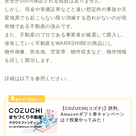
COZUCHI(コズチ)について
COZUCHI(コズチ)の商品は、好立地で収益性の高い不
動産を事業者と共同で所有し
その収益分配を得ることができる不動産特定共同事業
法という法律に基づいた不動産小口化商品です。
安全が100%保証される投資はありません。
しかし、現金や有価証券などと違い想定外の事故や天
変地異でも起こらない限り消滅する恐れがないのが現
有物である不動産の強みです。
また、不動産のプロである事業者が厳選して購入し、
保有していく不動産をWARASHIBEの商品にし
物件画像、所在地、空室率、物件収支など、物件情報
を詳しく開示します。