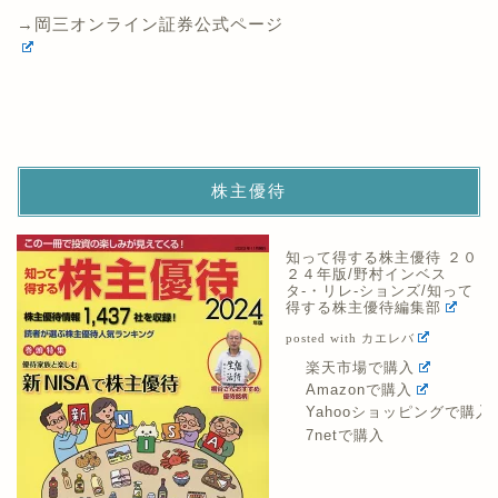
→岡三オンライン証券公式ページ
株主優待
知って得する株主優待 ２０
２４年版/野村インベス
タ-・リレ-ションズ/知って
得する株主優待編集部
posted with
カエレバ
楽天市場で購入
Amazonで購入
Yahooショッピングで購入
7netで購入