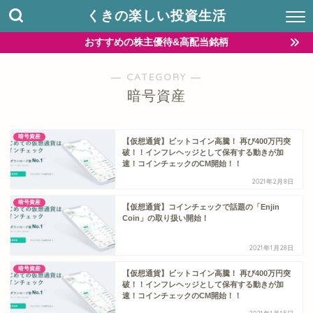
くきの楽しい投資生活
おすすめの株主優待&高配当銘柄
― CATEGORY ―
暗号資産
暗号資産
【仮想通貨】ビットコイン高騰！ 再び400万円突
破！！インフレヘッジとして保有する動きが加
速！コインチェックのCM開始！！
2021年2月8日
暗号資産
【仮想通貨】コインチェックで話題の「Enjin
Coin」の取り扱い開始！
2021年1月28日
暗号資産
【仮想通貨】ビットコイン高騰！ 再び400万円突
破！！インフレヘッジとして保有する動きが加
速！コインチェックのCM開始！！