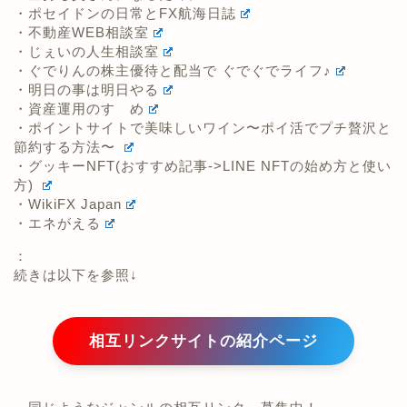
・ポセイドンの日常とFX航海日誌
・不動産WEB相談室
・じぇいの人生相談室
・ぐでりんの株主優待と配当で ぐでぐでライフ♪
・明日の事は明日やる
・資産運用のすゝめ
・ポイントサイトで美味しいワイン〜ポイ活でプチ贅沢と
節約する方法〜
・グッキーNFT(おすすめ記事->LINE NFTの始め方と使い
方)
・WikiFX Japan
・エネがえる
：
続きは以下を参照↓
相互リンクサイトの紹介ページ