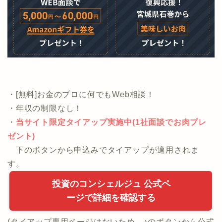
・[無料]お金のプロに何でもWeb相談！
・年収の制限なし！
・
当サイト限定タイアップ実施中(1社面談でお肉プレ
ゼント)
下のボタンから申込みでタイアップが適用されま
す。