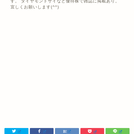
株式投資歴は10年以上。 日本株の優待、高配当バリュ
ー株投資メイン！賃貸経営でアパート、戸建て、区分な
ど！セミリタイア！ 情報系の資格を複数とFP(ファイナ
ンシャルプランナー)などの資格も持っています。 ブロ
グで投資の楽しさを伝えられたらと思い発信していま
す。 ダイヤモンドザイなど優待株で雑誌に掲載あり。
宜しくお願いします(^^)