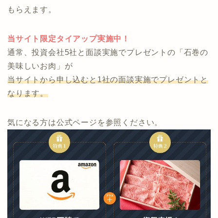
節約、節税、投資に関する総合したアドバイスが可能
で何度でも利用できる完全無料のサービスです。
今なら「Amazonギフト」、「石巻の美味しいお肉」が
もらえます。
当サイト限定タイアップ実施中！
通常、投資会社5社と面談実施でプレゼントの「石巻の
美味しいお肉」が
当サイトから申し込むと1社の面談実施でプレゼントと
なります。
気になる方は公式ページを参照ください。