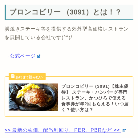
ブロンコビリー （3091）とは！？
炭焼きステーキ等を提供する郊外型高価格レストラン
を展開している会社です(^^)/
→公式ページ
ブロンコビリー (3091)【株主優
待】 ステーキ・ハンバーグ専門
レストラン、かつひろで使える
食事券が年2回もらえる！いつ届
く？使い方は？
>> 最新の株価、配当利回り、PER、PBRなど <<