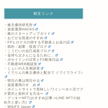
相互リンク
・株主優待研究所
・資産運用HACKS
・株のスタートアップガイド
・おてがる投資のすすめ
・FPヒロナカの得する不動産とお金の話
・節約・副業・投資ブログ
・こうだいの自己成長ブログ
・金持ち父さんになるために…
・ポセイドンの日常とFX航海日誌
・不動産WEB相談室
・じぇいの人生相談室
・ぐでりんの株主優待と配当で ぐでぐでライフ♪
・明日の事は明日やる
・資産運用のすゝめ
・ポイントサイトで美味しいワイン〜ポイ活でプ
チ贅沢と節約する方法〜
・グッキーNFT(おすすめ記事->LINE NFTの始
め方と使い方)
・WikiFX Japan