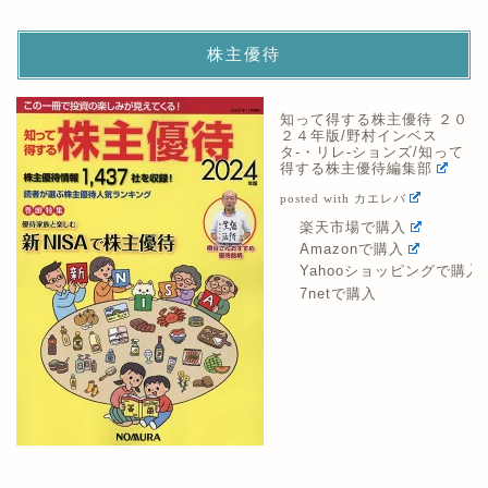
株主優待
知って得する株主優待 ２０
２４年版/野村インベス
タ-・リレ-ションズ/知って
得する株主優待編集部
posted with
カエレバ
楽天市場で購入
Amazonで購入
Yahooショッピングで購入
7netで購入