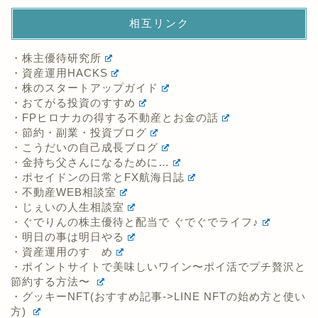
相互リンク
・株主優待研究所
・資産運用HACKS
・株のスタートアップガイド
・おてがる投資のすすめ
・FPヒロナカの得する不動産とお金の話
・節約・副業・投資ブログ
・こうだいの自己成長ブログ
・金持ち父さんになるために…
・ポセイドンの日常とFX航海日誌
・不動産WEB相談室
・じぇいの人生相談室
・ぐでりんの株主優待と配当で ぐでぐでライフ♪
・明日の事は明日やる
・資産運用のすゝめ
・ポイントサイトで美味しいワイン〜ポイ活でプチ贅沢と
節約する方法〜
・グッキーNFT(おすすめ記事->LINE NFTの始め方と使い
方)