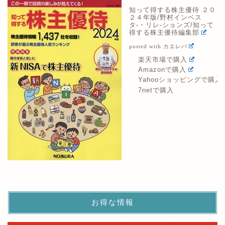
知って得する株主優待 ２０
２４年版/野村インベス
タ-・リレ-ションズ/知って
得する株主優待編集部
posted with
カエレバ
楽天市場で購入
Amazonで購入
Yahooショッピングで購入
7netで購入
お得な情報