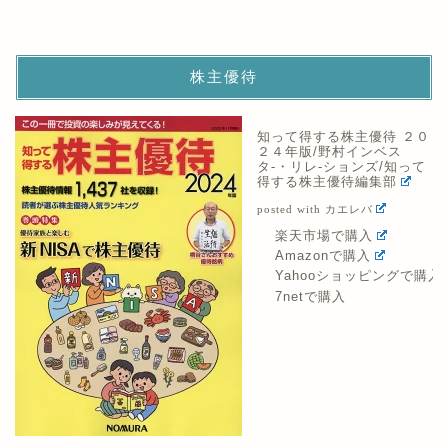
株主優待
知って得する株主優待 ２０
２４年版/野村インベス
タ-・リレ-ションズ/知って
得する株主優待編集部
posted with
カエレバ
楽天市場で購入
Amazonで購入
Yahooショッピングで購入
7netで購入