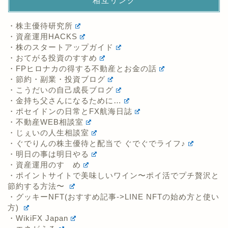
相互リンク
・株主優待研究所
・資産運用HACKS
・株のスタートアップガイド
・おてがる投資のすすめ
・FPヒロナカの得する不動産とお金の話
・節約・副業・投資ブログ
・こうだいの自己成長ブログ
・金持ち父さんになるために…
・ポセイドンの日常とFX航海日誌
・不動産WEB相談室
・じぇいの人生相談室
・ぐでりんの株主優待と配当で ぐでぐでライフ♪
・明日の事は明日やる
・資産運用のすゝめ
・ポイントサイトで美味しいワイン〜ポイ活でプチ贅沢と
節約する方法〜
・グッキーNFT(おすすめ記事->LINE NFTの始め方と使い
方)
・WikiFX Japan