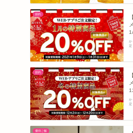
節約
1
か
定
節約
1
か
定
優待ご飯