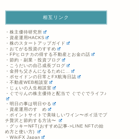
相互リンク
・株主優待研究所
・資産運用HACKS
・株のスタートアップガイド
・おてがる投資のすすめ
・FPヒロナカの得する不動産とお金の話
・節約・副業・投資ブログ
・こうだいの自己成長ブログ
・金持ち父さんになるために…
・ポセイドンの日常とFX航海日誌
・不動産WEB相談室
・じぇいの人生相談室
・ぐでりんの株主優待と配当で ぐでぐでライフ♪
・明日の事は明日やる
・資産運用のすゝめ
・ポイントサイトで美味しいワイン〜ポイ活でプ
チ贅沢と節約する方法〜
・グッキーNFT(おすすめ記事->LINE NFTの始
め方と使い方)
・WikiFX Japan