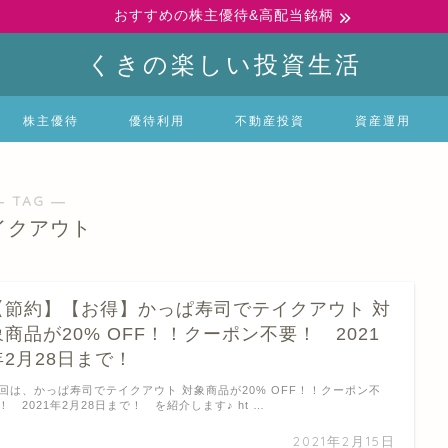
おすすめの株主優待&高配当銘柄
くきの楽しい投資生活
株主優待
優待利用
不動産投資
資産運用
― TAG ―
イクアウト
【節約】【お得】かっぱ寿司でテイクアウト 対
象商品が20% OFF！！クーポン不要！ 2021
年2月28日まで！
回は、かっぱ寿司でテイクアウト 対象商品が20% OFF！！クーポン不
！ 2021年2月28日まで！ を紹介します♪ ht …
2021年2月15日