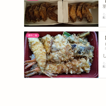
こ
配
優待ご飯
こ
配