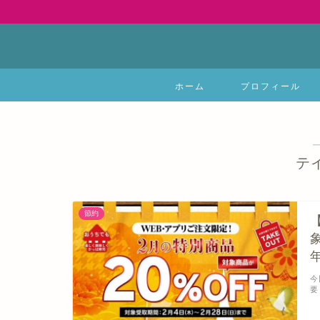
ホーム
プロフィール
テ
節約
今
要