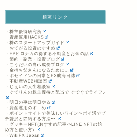
相互リンク
・株主優待研究所
・資産運用HACKS
・株のスタートアップガイド
・おてがる投資のすすめ
・FPヒロナカの得する不動産とお金の話
・節約・副業・投資ブログ
・こうだいの自己成長ブログ
・金持ち父さんになるために…
・ポセイドンの日常とFX航海日誌
・不動産WEB相談室
・じぇいの人生相談室
・ぐでりんの株主優待と配当で ぐでぐでライフ♪
・明日の事は明日やる
・資産運用のすゝめ
・ポイントサイトで美味しいワイン〜ポイ活でプ
チ贅沢と節約する方法〜
・グッキーNFT(おすすめ記事->LINE NFTの始
め方と使い方)
・WikiFX Japan