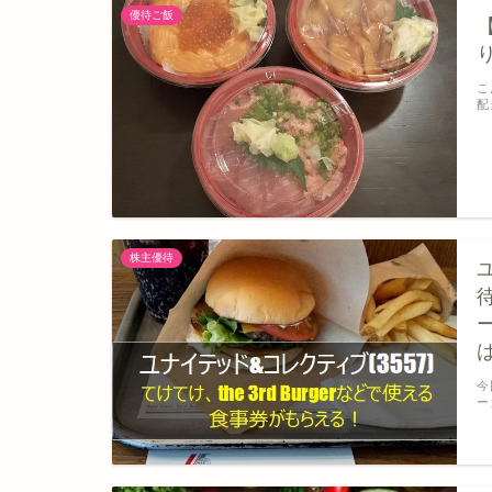
優待ご飯
こ
配
株主優待
待
今
ー