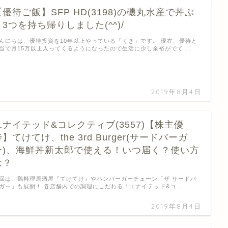
【優待ご飯】SFP HD(3198)の磯丸水産で丼ぶ
り3つを持ち帰りしました(^^)/
んにちは、優待投資を10年以上やっている「くき」です。 現在、優待と
当で月15万以上入ってくるようになったので生活に少し余裕がでて …
2019年8月4日
ユナイテッド&コレクティブ(3557)【株主優
】てけてけ、the 3rd Burger(サードバーガ
ー)、海鮮丼新太郎で使える！いつ届く？使い方
は？
回は、鶏料理居酒屋『てけてけ』やハンバーガーチェーン「ザ サードバ
ガー」も展開！ 各店舗内での調理にこだわる「ユナイテッド&コ …
2019年8月4日