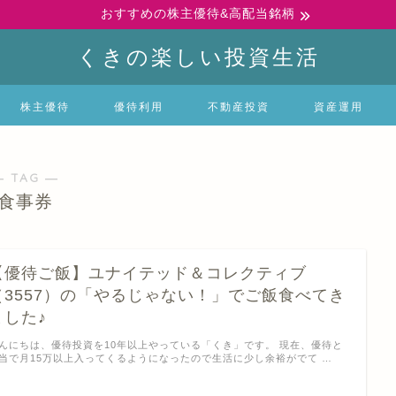
おすすめの株主優待&高配当銘柄
くきの楽しい投資生活
株主優待
優待利用
不動産投資
資産運用
― TAG ―
食事券
【優待ご飯】ユナイテッド＆コレクティブ
（3557）の「やるじゃない！」でご飯食べてき
ました♪
んにちは、優待投資を10年以上やっている「くき」です。 現在、優待と
当で月15万以上入ってくるようになったので生活に少し余裕がでて …