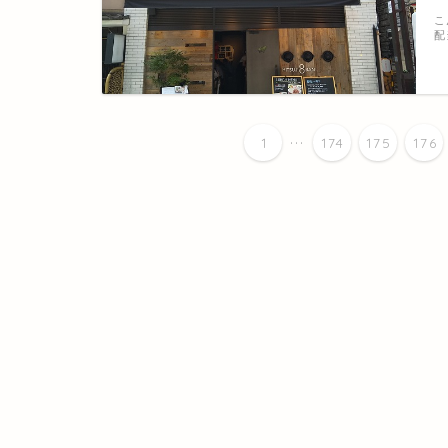
こ
配
...
1
174
175
176