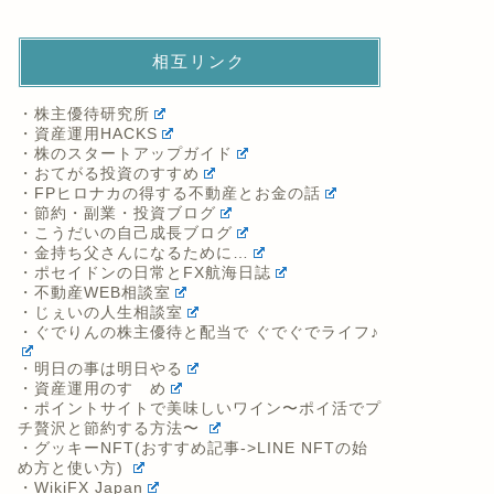
相互リンク
・株主優待研究所
・資産運用HACKS
・株のスタートアップガイド
・おてがる投資のすすめ
・FPヒロナカの得する不動産とお金の話
・節約・副業・投資ブログ
・こうだいの自己成長ブログ
・金持ち父さんになるために…
・ポセイドンの日常とFX航海日誌
・不動産WEB相談室
・じぇいの人生相談室
・ぐでりんの株主優待と配当で ぐでぐでライフ♪
・明日の事は明日やる
・資産運用のすゝめ
・ポイントサイトで美味しいワイン〜ポイ活でプ
チ贅沢と節約する方法〜
・グッキーNFT(おすすめ記事->LINE NFTの始
め方と使い方)
・WikiFX Japan