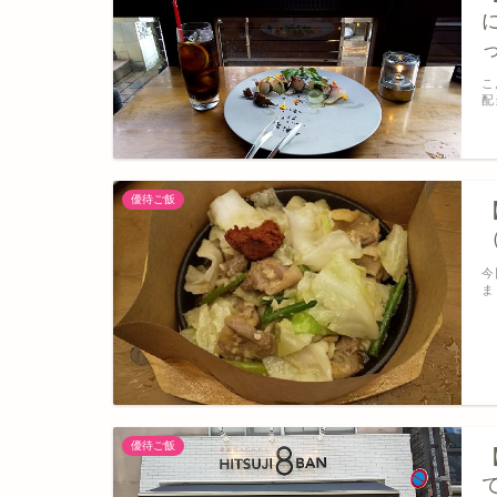
こ
配
優待ご飯
今
ま
優待ご飯