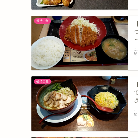
優待ご飯
こ
配
優待ご飯
き
こ
配