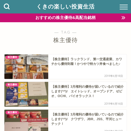
くきの楽しい投資生活
おすすめの株主優待&高配当銘柄
― TAG ―
株主優待
株主優待
【株主優待】ラックランド、第一交通産業、カワ
チから優待到着！かつやで特カツ丼食べました♪
2019年6月18日
株主優待
【株主優待】3月権利の優待が届いているので紹介
します(^^)/ エイトレッド、オープンドア、ゼビ
オ、OCHI、パイオラックス！
2019年6月16日
株主優待
【株主優待】3月権利の優待が届いているので紹介
します(^^)/ クワザワ、JBR、JSS、平河ヒュー
テック！