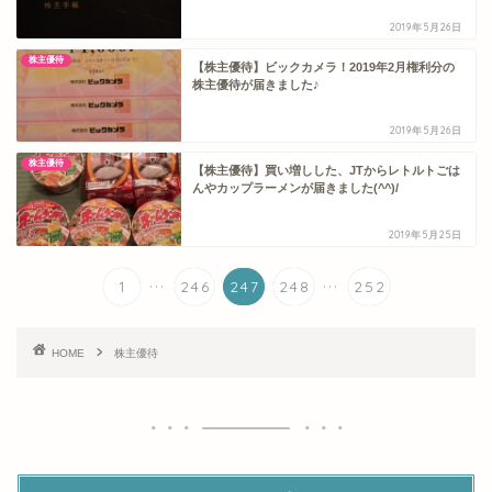
2019年5月26日
株主優待
【株主優待】ビックカメラ！2019年2月権利分の
株主優待が届きました♪
2019年5月26日
株主優待
【株主優待】買い増しした、JTからレトルトごは
んやカップラーメンが届きました(^^)/
2019年5月25日
...
...
1
246
247
248
252
HOME
株主優待