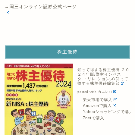
→岡三オンライン証券公式ページ
株主優待
知って得する株主優待 ２０
２４年版/野村インベス
タ-・リレ-ションズ/知って
得する株主優待編集部
posted with
カエレバ
楽天市場で購入
Amazonで購入
Yahooショッピングで購入
7netで購入