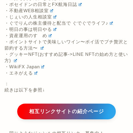
・ポセイドンの日常とFX航海日誌
・不動産WEB相談室
・じぇいの人生相談室
・ぐでりんの株主優待と配当で ぐでぐでライフ♪
・明日の事は明日やる
・資産運用のすゝめ
・ポイントサイトで美味しいワイン〜ポイ活でプチ贅沢と
節約する方法〜
・グッキーNFT(おすすめ記事->LINE NFTの始め方と使い
方)
・WikiFX Japan
・エネがえる
：
続きは以下を参照↓
相互リンクサイトの紹介ページ