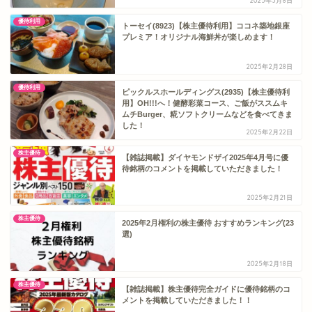
2025年3月8日
優待利用
トーセイ(8923)【株主優待利用】ココネ築地銀座
プレミア！オリジナル海鮮丼が楽しめます！
2025年2月28日
優待利用
ピックルスホールディングス(2935)【株主優待利
用】OH!!!へ！健酵彩菜コース、ご飯がススムキ
ムチBurger、糀ソフトクリームなどを食べてきま
した！
2025年2月22日
株主優待
【雑誌掲載】ダイヤモンドザイ2025年4月号に優
待銘柄のコメントを掲載していただきました！
2025年2月21日
株主優待
2025年2月権利の株主優待 おすすめランキング(23
選)
2025年2月18日
株主優待
【雑誌掲載】株主優待完全ガイドに優待銘柄のコ
メントを掲載していただきました！！