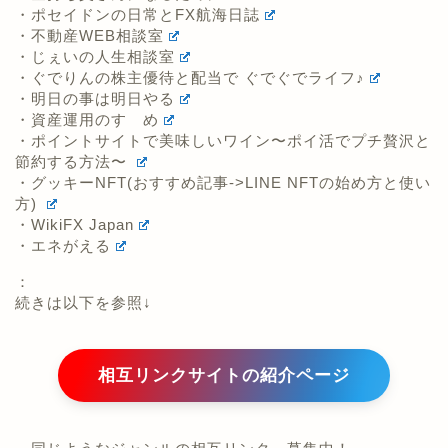
・ポセイドンの日常とFX航海日誌
・不動産WEB相談室
・じぇいの人生相談室
・ぐでりんの株主優待と配当で ぐでぐでライフ♪
・明日の事は明日やる
・資産運用のすゝめ
・ポイントサイトで美味しいワイン〜ポイ活でプチ贅沢と
節約する方法〜
・グッキーNFT(おすすめ記事->LINE NFTの始め方と使い
方)
・WikiFX Japan
・エネがえる
：
続きは以下を参照↓
相互リンクサイトの紹介ページ