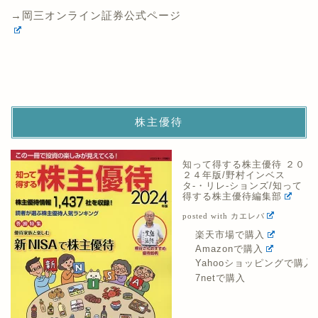
→岡三オンライン証券公式ページ
株主優待
知って得する株主優待 ２０
２４年版/野村インベス
タ-・リレ-ションズ/知って
得する株主優待編集部
posted with
カエレバ
楽天市場で購入
Amazonで購入
Yahooショッピングで購入
7netで購入