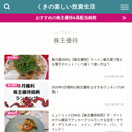
くきの楽しい投資生活
おすすめの株主優待&高配当銘柄
― TAG ―
株主優待
株主優待
魁力屋(5891)【株主優待】ラーメン魁力屋で使え
る電子チケット！いつ届く？使い方は？
2025年3月18日
株主優待
2025年3月権利の株主優待 おすすめランキング(40
選)！
2025年3月11日
優待利用
ヒューリック(3003)【株主優待利用】ザ・ゲート
ホテル横浜でアンカーグリルランチを注文！サラ
ダ・デリスポット、メイン、デザート、パン、ド
リンク！