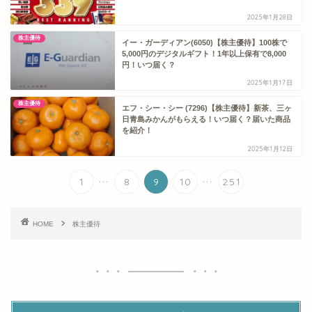
2025年1月28日
株主優待
イー・ガーディアン(6050)【株主優待】100株で
5,000円のデジタルギフト！1年以上保有で8,000
円！いつ届く？
2025年1月17日
株主優待
エフ・シー・シー (7296)【株主優待】新茶、三ヶ
日青島みかんがもらえる！いつ届く？届いた商品
を紹介！
2025年1月12日
...
...
1
8
9
10
251
HOME
株主優待