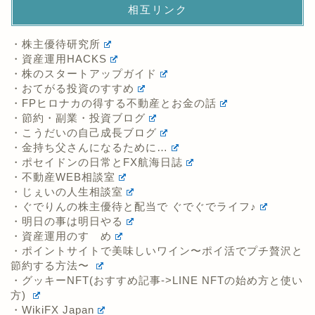
相互リンク
・株主優待研究所
・資産運用HACKS
・株のスタートアップガイド
・おてがる投資のすすめ
・FPヒロナカの得する不動産とお金の話
・節約・副業・投資ブログ
・こうだいの自己成長ブログ
・金持ち父さんになるために…
・ポセイドンの日常とFX航海日誌
・不動産WEB相談室
・じぇいの人生相談室
・ぐでりんの株主優待と配当で ぐでぐでライフ♪
・明日の事は明日やる
・資産運用のすゝめ
・ポイントサイトで美味しいワイン〜ポイ活でプチ贅沢と
節約する方法〜
・グッキーNFT(おすすめ記事->LINE NFTの始め方と使い
方)
・WikiFX Japan