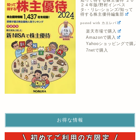
知って得する株主優待 ２０
２４年版/野村インベス
タ-・リレ-ションズ/知って
得する株主優待編集部
posted with
カエレバ
楽天市場で購入
Amazonで購入
Yahooショッピングで購入
7netで購入
お得な情報