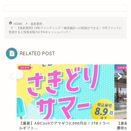
HOME
資産運用
【資産運用】CREファンディング！物流施設への投資ができる！ 5号ファンドに
投資すると投資金額の0.5%キャッシュバック！
RELATED POST
資産運用
資産運用
【最新】ABCashでアマギフ2,000円分！JTBトラベ
【資産運
ルギフト...
優待がもら