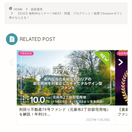
HOME
資産運用
【5/22】無料IRセミナー！INEST、関通、プログリット！抽選でAmazonギフト
券がもらえる！
RELATED POST
不動産投資
資産運用
利回り不動産79号ファンド（元麻布2丁目邸宅用地）
【資産運
を解説！年利10...
ファンデ
2025年11月28日