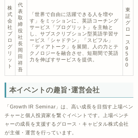
代
株
東
表
式
「世界で自由に活躍できる人を増や
証
取
会
す」をミッションに、英語コーチング
グ
締
社
サービス「プログリット」を主軸と
ロ
役
プ
し、サブスクリプション型英語学習サ
ー
社
ロ
ービス「シャドテン」「スピフル」
ス
長
グ
「ディアトーク」を展開。人の力とテ
9
岡
リ
クノロジーを融合させ、短期間で英語
5
田
6
ッ
力を伸ばすサービスを提供。
祥
0
ト
吾
本イベントの趣旨･運営会社
「Growth IR Seminar」は、高い成長を目指す上場ベン
チャーと個人投資家を繋ぐイベントです。上場ベンチ
ャーの成長を支援するグロース・キャピタル株式会社
が主催・運営を行っています。