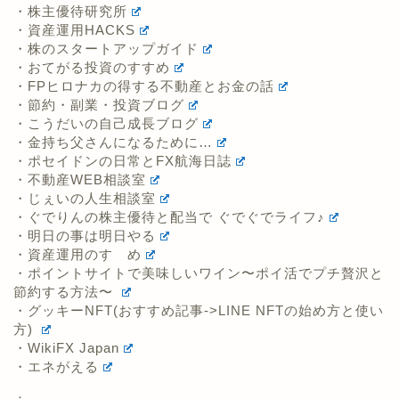
・株主優待研究所
・資産運用HACKS
・株のスタートアップガイド
・おてがる投資のすすめ
・FPヒロナカの得する不動産とお金の話
・節約・副業・投資ブログ
・こうだいの自己成長ブログ
・金持ち父さんになるために…
・ポセイドンの日常とFX航海日誌
・不動産WEB相談室
・じぇいの人生相談室
・ぐでりんの株主優待と配当で ぐでぐでライフ♪
・明日の事は明日やる
・資産運用のすゝめ
・ポイントサイトで美味しいワイン〜ポイ活でプチ贅沢と
節約する方法〜
・グッキーNFT(おすすめ記事->LINE NFTの始め方と使い
方)
・WikiFX Japan
・エネがえる
：