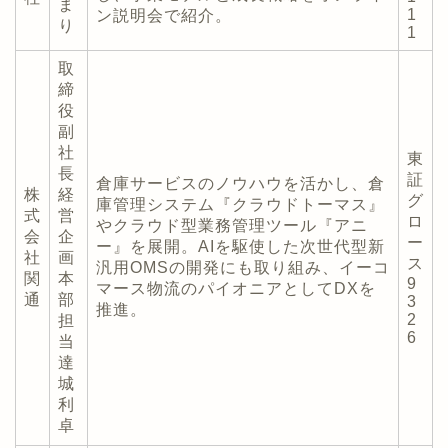
ま
1
ン説明会で紹介。
り
1
取
締
役
副
社
東
長
証
倉庫サービスのノウハウを活かし、倉
株
経
グ
庫管理システム『クラウドトーマス』
式
営
ロ
やクラウド型業務管理ツール『アニ
会
企
ー
ー』を展開。AIを駆使した次世代型新
社
画
ス
汎用OMSの開発にも取り組み、イーコ
関
本
9
マース物流のパイオニアとしてDXを
通
部
3
推進。
2
担
6
当
達
城
利
卓