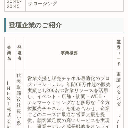
20:40-
クロージング
20:45
登壇企業のご紹介
証
企
登
券
業
壇
事業概要
コ
名
者
ー
ド
東
代
営業支援と販売チャネル最適化のプロ
証
表
I
フェッショナル。年間68万件超の販売
ス
取
N
実績と1,200名の営業リソースを活用
タ
締
E
し、イベント・店舗・訪問・WEB・
ン
S
役
テレマーケティングなど多彩な「全方
T
ダ
社
位販売チャネル」を組み合わせ、企業
株
ー
長
ごとのニーズに最適な営業支援を提
式
ド
小
供。顧客満足度の高いサービスを実現
会
7
泉
し、事業モデルと成長戦略をオンライ
1
社