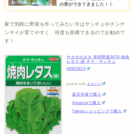
の実ができてきました！！
家で気軽に野菜を作ってみたい方はサンチュやチンゲ
ンサイが育てやすく、何度も収穫できるのでお勧めで
す！
サカタのタネ 実咲野菜3674 焼肉
レタス 緑 チマ・サンチュ
00923674
posted with
カエレバ
楽天市場で購入
Amazonで購入
Yahooショッピングで購入