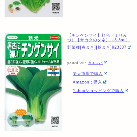
【チンゲンサイ】頼光（よりみ
つ）【サカタのタネ】（3.3ml）
野菜種[春まき][秋まき]923307
posted with
カエレバ
楽天市場で購入
Amazonで購入
Yahooショッピングで購入