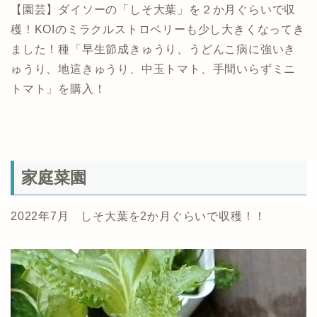
【園芸】ダイソーの「しそ大葉」を２か月ぐらいで収
穫！KOIのミラクルストロベリーも少し大きくなってき
ました！種「早生節成きゅうり、うどんこ病に強いき
ゅうり、地這きゅうり、中玉トマト、手間いらずミニ
トマト」を購入！
家庭菜園
2022年7月 しそ大葉を2か月ぐらいで収穫！！