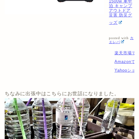
1500w 車中
泊 キャンプ
アウトドア
災害 防災グ
ッズ
posted with
カ
エレバ
楽天市場で
Amazonで
Yahooシ
ちなみに出張中はこちらにお世話になりました。