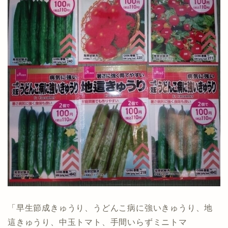
「早生節成きゅうり、うどんこ病に強いきゅうり、地
這きゅうり、中玉トマト、手間いらずミニトマ