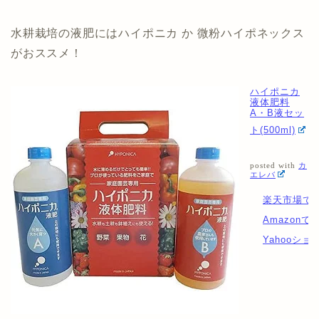
水耕栽培の液肥にはハイポニカ か 微粉ハイポネックス
がおススメ！
ハイポニカ
液体肥料
A・B液セッ
ト(500ml)
posted with
カ
エレバ
楽天市場で
Amazonで
Yahooシ