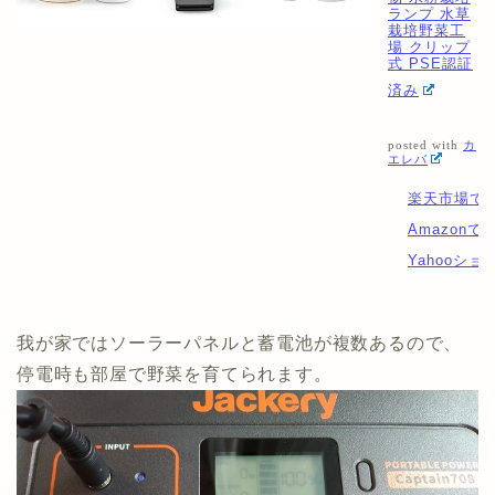
ランプ 水草
栽培野菜工
場 クリップ
式 PSE認証
済み
posted with
カ
エレバ
楽天市場で
Amazonで
Yahooシ
我が家ではソーラーパネルと蓄電池が複数あるので、
停電時も部屋で野菜を育てられます。