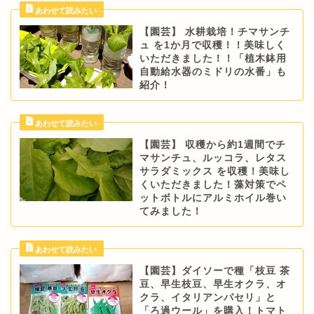
【園芸】 水耕栽培！チマサンチ
ュ を1か月で収穫！！美味しく
いただきました！！「植木鉢用
自動給水器のミドリの水番」も
紹介！
【園芸】 収穫から約1週間でチ
マサンチュ、ルッコラ、レタス
サラダミックス を収穫！美味し
くいただきました！藻対策でペ
ットボトルにアルミホイル巻い
てみました！
【園芸】ダイソーで種「枝豆 茶
豆、早生枝豆、早生オクラ、オ
クラ、イタリアンパセリ」と
「ろ過ウール」を購入！トマト