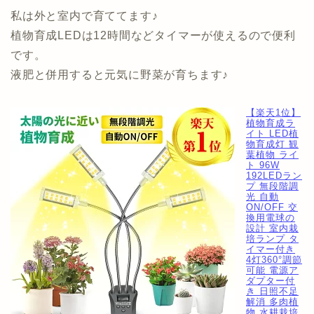
私は外と室内で育ててます♪
植物育成LEDは12時間などタイマーが使えるので便利
です。
液肥と併用すると元気に野菜が育ちます♪
【楽天1位】
植物育成ラ
イト LED植
物育成灯 観
葉植物 ライ
ト 96W
192LEDラン
プ 無段階調
光 自動
ON/OFF 交
換用電球の
設計 室内栽
培ランプ タ
イマー付き
4灯360°調節
可能 電源ア
ダプター付
き 日照不足
解消 多肉植
物 水耕栽培