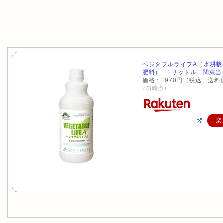
ベジタブルライフA（水耕栽
肥料） 1リットル 関東当
価格：1970円（税込、送料
7/3時点)
楽