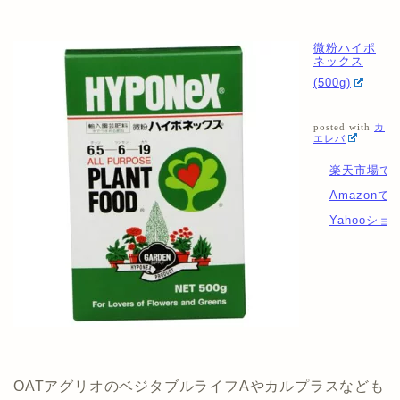
微粉ハイポ
ネックス
(500g)
posted with
カ
エレバ
楽天市場で
Amazonで
Yahooシ
OATアグリオのベジタブルライフAやカルプラスなども