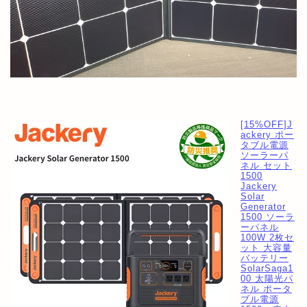
[15%OFF]J
ackery ポー
タブル電源
ソーラーパ
ネル セット
1500
Jackery
Solar
Generator
1500 ソーラ
ーパネル
100W 2枚セ
ット 大容量
バッテリー
SolarSaga1
00 太陽光パ
ネル ポータ
ブル電源