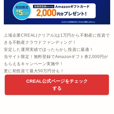
上場企業CREAL(クリアル)は1万円から不動産に投資で
きる不動産クラウドファンディング！
安定した運用実績でほったらかし投資に最適！
当サイト限定！無料登録でAmazonギフト券2,000円が
もらえるキャンペーン実施中！
更に初投資て最大50万円分も！
CREAL公式ページをチェック
する