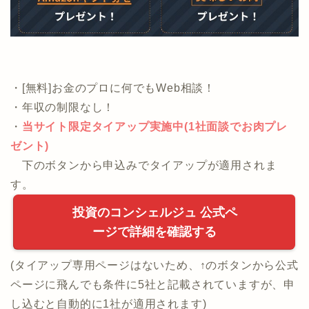
・[無料]お金のプロに何でもWeb相談！
・年収の制限なし！
・
当サイト限定タイアップ実施中(1社面談でお肉プレ
ゼント)
下のボタンから申込みでタイアップが適用されま
す。
投資のコンシェルジュ 公式ペ
ージで詳細を確認する