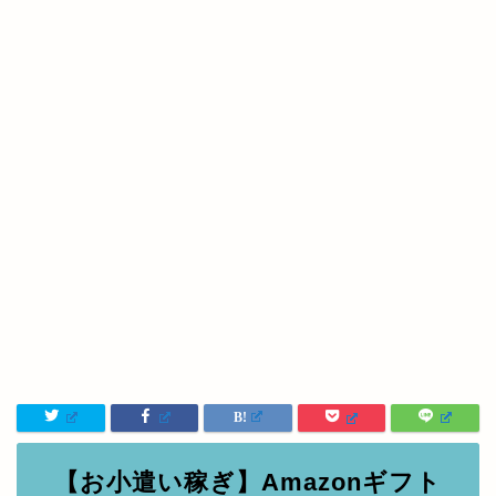
ンシャルプランナー)などの資格も持っています。 ブロ
グで投資の楽しさを伝えられたらと思い発信していま
す。 ダイヤモンドザイなど優待株で雑誌に掲載あり。
宜しくお願いします(^^)