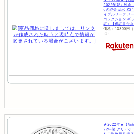
★2022年★【新
2022年製』純金
gの純金 品位:K24 
イプルリーフ メ
コレクション ギフト
証》【保証書付き
価格：13300円
点)
★2022年★【新
22年製 クリアケ