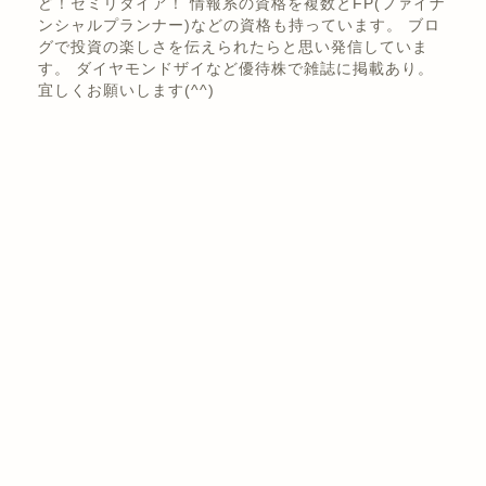
くき
株式投資歴は10年以上。 日本株の優待、高配当バリュ
ー株投資メイン！賃貸経営でアパート、戸建て、区分な
ど！セミリタイア！ 情報系の資格を複数とFP(ファイナ
ンシャルプランナー)などの資格も持っています。 ブロ
グで投資の楽しさを伝えられたらと思い発信していま
す。 ダイヤモンドザイなど優待株で雑誌に掲載あり。
宜しくお願いします(^^)