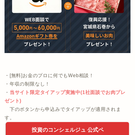
・[無料]お金のプロに何でもWeb相談！
・年収の制限なし！
・
当サイト限定タイアップ実施中(1社面談でお肉プレ
ゼント)