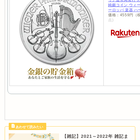
リア造幣局発行 31
純銀コイン ウィーン
ーロッパ 楽器 
価格：4559円（
点)
【雑記】2021～2022年 雑記ま