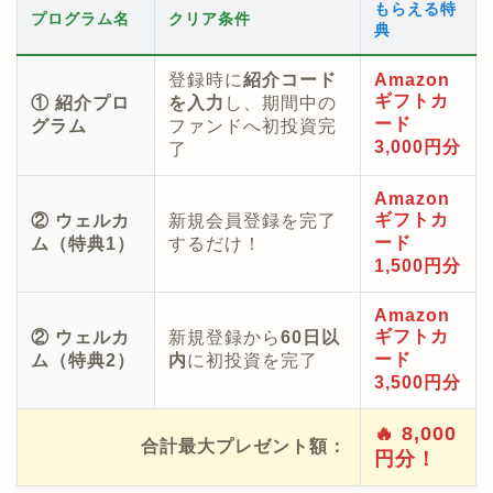
もらえる特
プログラム名
クリア条件
典
登録時に
紹介コード
Amazon
ギフトカ
① 紹介プロ
を入力
し、期間中の
ード
グラム
ファンドへ初投資完
3,000円分
了
Amazon
ギフトカ
② ウェルカ
新規会員登録を完了
ード
ム（特典1）
するだけ！
1,500円分
Amazon
ギフトカ
② ウェルカ
新規登録から
60日以
ード
ム（特典2）
内
に初投資を完了
3,500円分
🔥 8,000
合計最大プレゼント額：
円分！