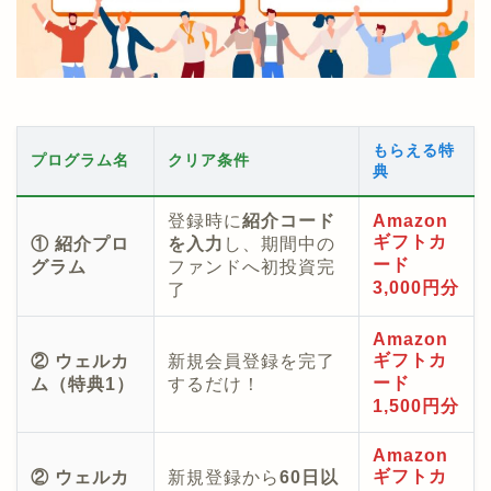
もらえる特
プログラム名
クリア条件
典
登録時に
紹介コード
Amazon
ギフトカ
① 紹介プロ
を入力
し、期間中の
ード
グラム
ファンドへ初投資完
3,000円分
了
Amazon
ギフトカ
② ウェルカ
新規会員登録を完了
ード
ム（特典1）
するだけ！
1,500円分
Amazon
ギフトカ
② ウェルカ
新規登録から
60日以