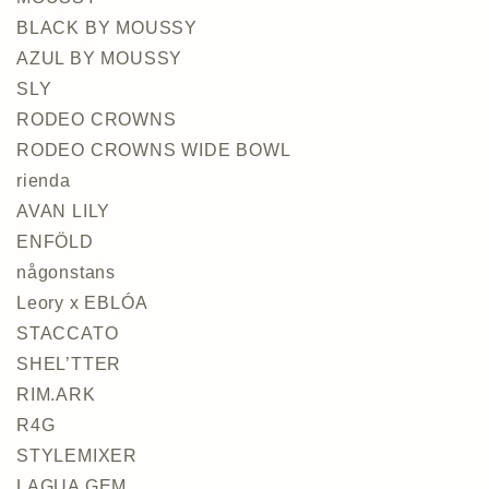
BLACK BY MOUSSY
AZUL BY MOUSSY
SLY
RODEO CROWNS
RODEO CROWNS WIDE BOWL
rienda
AVAN LILY
ENFÖLD
någonstans
Leory x EBLÓA
STACCATO
SHEL’TTER
RIM.ARK
R4G
STYLEMIXER
LAGUA GEM