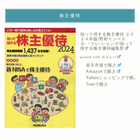
株主優待
知って得する株主優待 ２０
２４年版/野村インベス
タ-・リレ-ションズ/知って
得する株主優待編集部
posted with
カエレバ
楽天市場で購入
Amazonで購入
Yahooショッピングで購入
7netで購入