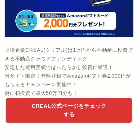
上場企業CREAL(クリアル)は1万円から不動産に投資で
きる不動産クラウドファンディング！
安定した運用実績でほったらかし投資に最適！
当サイト限定！無料登録でAmazonギフト券2,000円が
もらえるキャンペーン実施中！
更に初投資て最大50万円分も！
CREAL公式ページをチェック
する