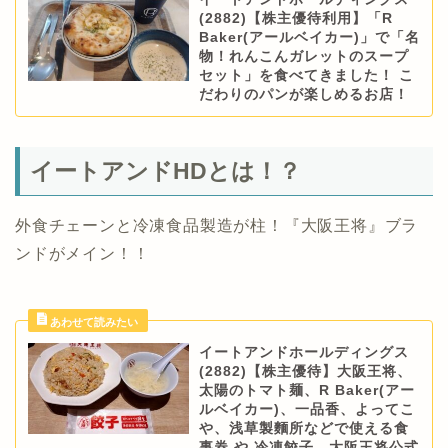
(2882)【株主優待利用】「R
Baker(アールベイカー)」で「名
物！れんこんガレットのスープ
セット」を食べてきました！ こ
だわりのパンが楽しめるお店！
イートアンドHDとは！？
外食チェーンと冷凍食品製造が柱！『大阪王将』ブラ
ンドがメイン！！
イートアンドホールディングス
(2882)【株主優待】大阪王将、
太陽のトマト麺、R Baker(アー
ルベイカー)、一品香、よってこ
や、浅草製麵所などで使える食
事券 や 冷凍餃子、大阪王将公式