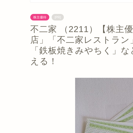
株主優待
[PR]
不二家 （2211）【株主
店」「不二家レストラン
「鉄板焼きみやちく」な
える！