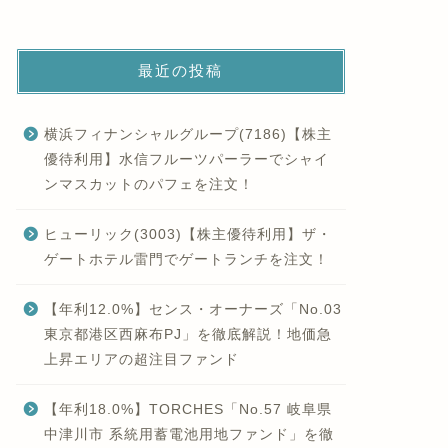
横浜フィナンシャルグループ(7186)【株主
優待利用】水信フルーツパーラーでシャイ
ンマスカットのパフェを注文！
ヒューリック(3003)【株主優待利用】ザ・
ゲートホテル雷門でゲートランチを注文！
【年利12.0%】センス・オーナーズ「No.03
東京都港区西麻布PJ」を徹底解説！地価急
上昇エリアの超注目ファンド
【年利18.0%】TORCHES「No.57 岐阜県
中津川市 系統用蓄電池用地ファンド」を徹
底解説！売約済み×超高利回りの注目案件
【年利13.0%】TORCHES「No.56 江東区
越中島2丁目ファンド」を徹底解説！短期運
用＆高利回りの注目案件