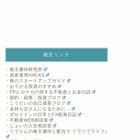
相互リンク
・株主優待研究所
・資産運用HACKS
・株のスタートアップガイド
・おてがる投資のすすめ
・FPヒロナカの得する不動産とお金の話
・節約・副業・投資ブログ
・こうだいの自己成長ブログ
・金持ち父さんになるために…
・ポセイドンの日常とFX航海日誌
・不動産WEB相談室
・じぇいの人生相談室
・ぐでりんの株主優待と配当で ぐでぐでライフ♪
・明日の事は明日やる
・資産運用のすゝめ
・ポイントサイトで美味しいワイン〜ポイ活でプ
チ贅沢と節約する方法〜
・グッキーNFT(おすすめ記事->LINE NFTの始
め方と使い方)
・WikiFX Japan