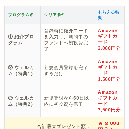
もらえる特
プログラム名
クリア条件
典
登録時に
紹介コード
Amazon
ギフトカ
① 紹介プロ
を入力
し、期間中の
ード
グラム
ファンドへ初投資完
3,000円分
了
Amazon
ギフトカ
② ウェルカ
新規会員登録を完了
ード
ム（特典1）
するだけ！
1,500円分
Amazon
ギフトカ
② ウェルカ
新規登録から
60日以
ード
ム（特典2）
内
に初投資を完了
3,500円分
🔥 8,000
合計最大プレゼント額：