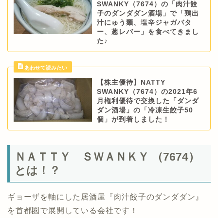
SWANKY（7674）の「肉汁餃
子のダンダダン酒場」で「鶏出
汁にゅう麺、塩辛ジャガバタ
ー、葱レバー」を食べてきまし
た♪
【株主優待】NATTY
SWANKY（7674）の2021年6
月権利優待で交換した「ダンダ
ダン酒場」の「冷凍生餃子50
個」が到着しました！
ＮＡＴＴＹ ＳＷＡＮＫＹ （7674）
とは！？
ギョーザを軸にした居酒屋『肉汁餃子のダンダダン』
を首都圏で展開している会社です！