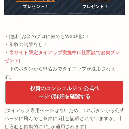
・[無料]お金のプロに何でもWeb相談！
・年収の制限なし！
・
当サイト限定タイアップ実施中(1社面談でお肉プレ
ゼント)
下のボタンから申込みでタイアップが適用されま
す。
投資のコンシェルジュ 公式ペ
ージで詳細を確認する