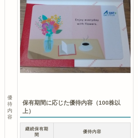
優
保有期間に応じた優待内容（100株以
待
内
上）
容
継続保有期
優待内容
間