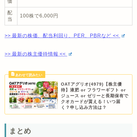
価
配
100株で6,000円
当
>> 最新の株価、配当利回り、PER、PBRなど <<
>> 最新の株主優待情報 <<
OATアグリオ(4979)【株主優
待】液肥 or フラワーギフト or
ジュース or ゼリーと長期保有で
クオカードが貰える！いつ届
く？申し込み方法は？
まとめ