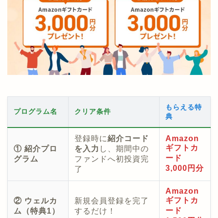
もらえる特
プログラム名
クリア条件
典
登録時に
紹介コード
Amazon
ギフトカ
① 紹介プロ
を入力
し、期間中の
ード
グラム
ファンドへ初投資完
3,000円分
了
Amazon
ギフトカ
② ウェルカ
新規会員登録を完了
ード
ム（特典1）
するだけ！