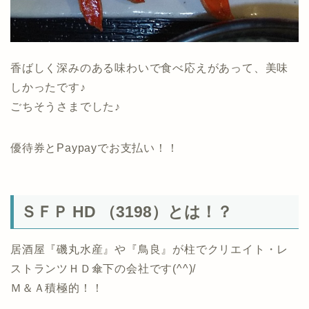
香ばしく深みのある味わいで食べ応えがあって、美味
しかったです♪
ごちそうさまでした♪
優待券とPaypayでお支払い！！
ＳＦＰ HD （3198）とは！？
居酒屋『磯丸水産』や『鳥良』が柱でクリエイト・レ
ストランツＨＤ傘下の会社です(^^)/
Ｍ＆Ａ積極的！！