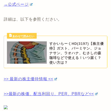
→公式ページ
詳細は、以下を参照ください。
すかいらーくHD(3197)【株主優
待】ガスト、バーミヤン、ジョ
ナサン、ラオハナ、むさしの森
珈琲などで使える！いつ届く？
使い方は？
>> 最新の株主優待情報 <<
>>最新の株価、配当利回り、PER、PBRなど<<