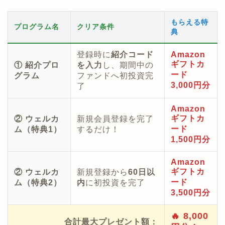
もらえる特
プログラム名
クリア条件
典
登録時に
紹介コード
Amazon
ギフトカ
① 紹介プロ
を入力
し、期間中の
ード
グラム
ファンドへ初投資完
3,000円分
了
Amazon
ギフトカ
② ウェルカ
新規会員登録を完了
ード
ム（特典1）
するだけ！
1,500円分
Amazon
ギフトカ
② ウェルカ
新規登録から
60日以
ード
ム（特典2）
内
に初投資を完了
3,500円分
🔥 8,000
合計最大プレゼント額：