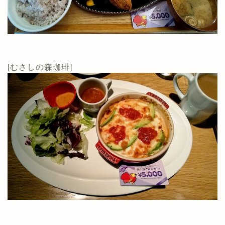
[むさしの森珈琲]