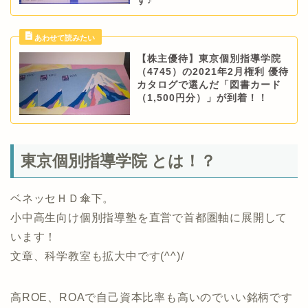
す♪
【株主優待】東京個別指導学院
（4745）の2021年2月権利 優待
カタログで選んだ「図書カード
（1,500円分）」が到着！！
東京個別指導学院 とは！？
ベネッセＨＤ傘下。
小中高生向け個別指導塾を直営で首都圏軸に展開して
います！
文章、科学教室も拡大中です(^^)/
高ROE、ROAで自己資本比率も高いのでいい銘柄です