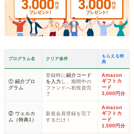
もらえる特
プログラム名
クリア条件
典
登録時に
紹介コード
Amazon
ギフトカ
① 紹介プロ
を入力
し、期間中の
ード
グラム
ファンドへ初投資完
3,000円分
了
Amazon
ギフトカ
② ウェルカ
新規会員登録を完了
ード
ム（特典1）
するだけ！
1,500円分