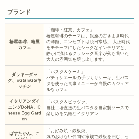
ブランド
「珈琲・紅茶、カフェ」
椿屋珈琲のテーマは、銀座の古きよき時代
椿屋珈琲、椿屋
の洋館、コンセプトは脱日常感。 大正時代
カフェ
をモチーフにしたシックなインテリアと、
静かに流れるクラシック音楽が落ち着いた
大人の雰囲気を醸し出します。
「パスタ＆ケーキ」
ダッキーダッ
パティシエールの手づくりケーキ、生パス
ク、EGG EGGキ
タを使った食事メニューが自慢のカジュア
ッチン
ルなカフェ
イタリアンダイ
「パスタ＆ピッツァ」
ニングDoNA、C
自社工場直送の生パスタを自家製ソースで
heese Egg Gard
楽しめる気軽なイタリアン
en
「お好み焼・鉄板焼」
ぱすたかん、こ
気のおけない仲間や家族で鉄板を囲む、セ