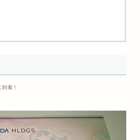
？
頃に到着！