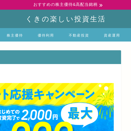
おすすめの株主優待&高配当銘柄
くきの楽しい投資生活
株主優待
優待利用
不動産投資
資産運用