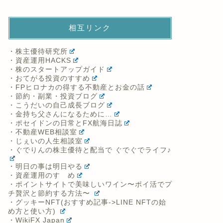
相互リンク
・株主優待研究所
・資産運用HACKS
・株のスタートアップガイド
・おてがる投資のすすめ
・FPヒロナカの得する不動産とお金の話
・節約・副業・投資ブログ
・こうだいの自己成長ブログ
・金持ち父さんになるために…
・ポセイドンの日常とFX航海日誌
・不動産WEB相談室
・じぇいの人生相談室
・ぐでりんの株主優待と配当で ぐでぐでライフ♪
・明日の事は明日やる
・資産運用のすゝめ
・ポイントサイトで美味しいワイン〜ポイ活でプ
チ贅沢と節約する方法〜
・グッキーNFT(おすすめ記事->LINE NFTの始
め方と使い方)
・WikiFX Japan