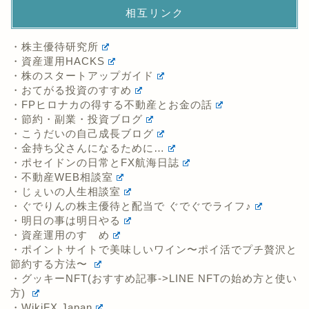
相互リンク
・株主優待研究所
・資産運用HACKS
・株のスタートアップガイド
・おてがる投資のすすめ
・FPヒロナカの得する不動産とお金の話
・節約・副業・投資ブログ
・こうだいの自己成長ブログ
・金持ち父さんになるために…
・ポセイドンの日常とFX航海日誌
・不動産WEB相談室
・じぇいの人生相談室
・ぐでりんの株主優待と配当で ぐでぐでライフ♪
・明日の事は明日やる
・資産運用のすゝめ
・ポイントサイトで美味しいワイン〜ポイ活でプチ贅沢と
節約する方法〜
・グッキーNFT(おすすめ記事->LINE NFTの始め方と使い
方)
・WikiFX Japan