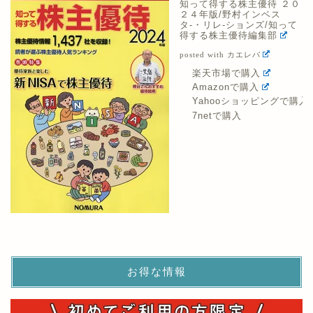
知って得する株主優待 ２０
２４年版/野村インベス
タ-・リレ-ションズ/知って
得する株主優待編集部
posted with
カエレバ
楽天市場で購入
Amazonで購入
Yahooショッピングで購入
7netで購入
お得な情報