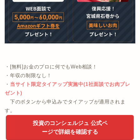
・[無料]お金のプロに何でもWeb相談！
・年収の制限なし！
・
当サイト限定タイアップ実施中(1社面談でお肉プレ
ゼント)
下のボタンから申込みでタイアップが適用されま