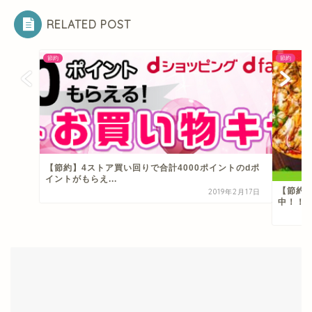
HOME
節約
【節約】【お得】出前館で日高屋を利用するとTポイント50％ポイントバック！
24日まで！
RELATED POST
節約
節約
【節約】4ストア買い回りで合計4000ポイントのdポ
イントがもらえ...
【節約】
2019年2月17日
中！！ 