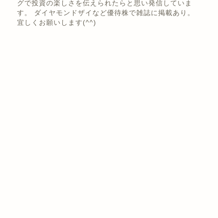
株式投資歴は10年以上。 日本株の優待、高配当バリュ
ー株投資メイン！賃貸経営でアパート、戸建て、区分な
ど！セミリタイア！ 情報系の資格を複数とFP(ファイナ
ンシャルプランナー)などの資格も持っています。 ブロ
グで投資の楽しさを伝えられたらと思い発信していま
す。 ダイヤモンドザイなど優待株で雑誌に掲載あり。
宜しくお願いします(^^)