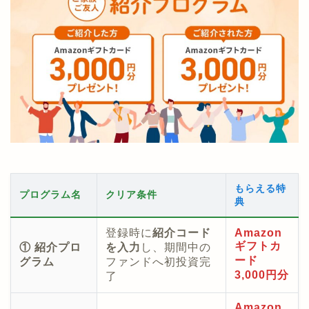
もらえる特
プログラム名
クリア条件
典
登録時に
紹介コード
Amazon
ギフトカ
① 紹介プロ
を入力
し、期間中の
ード
グラム
ファンドへ初投資完
3,000円分
了
Amazon