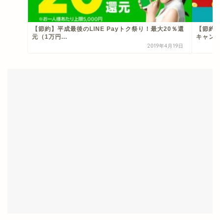
【節約】平成最後のLINE Payトク祭り！最大20％還
【節約】
元（1万円...
キャンペー
2019年4月19日