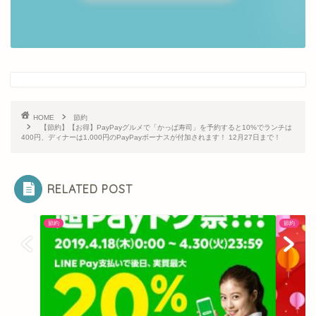
・1万円からはじめる不動産投資！
らくたま公式ページ
HOME
節約
【節約】【お得】PayPayグルメで「かっぱ寿司」を予約すると10%でランチは
400円、ディナーは1,000円のPayPayボーナスが付加されます！ 12月27日まで！
RELATED POST
節約
節約