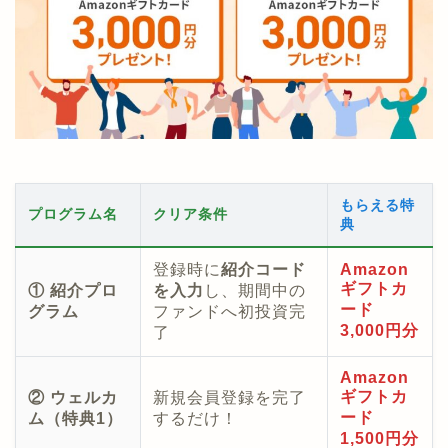
もらえる特
プログラム名
クリア条件
典
登録時に
紹介コード
Amazon
ギフトカ
① 紹介プロ
を入力
し、期間中の
ード
グラム
ファンドへ初投資完
3,000円分
了
Amazon
ギフトカ
② ウェルカ
新規会員登録を完了
ード
ム（特典1）
するだけ！
1,500円分