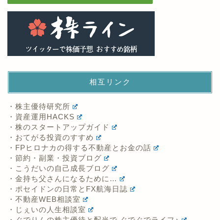
相互リンク
・株主優待研究所
・資産運用HACKS
・株のスタートアップガイド
・おてがる投資のすすめ
・FPヒロナカの得する不動産とお金の話
・節約・副業・投資ブログ
・こうだいの自己成長ブログ
・金持ち父さんになるために…
・ポセイドンの日常とFX航海日誌
・不動産WEB相談室
・じぇいの人生相談室
・ぐでりんの株主優待と配当で ぐでぐでライフ♪
・明日の事は明日やる
・資産運用のすゝめ
・ポイントサイトで美味しいワイン〜ポイ活でプチ贅沢と