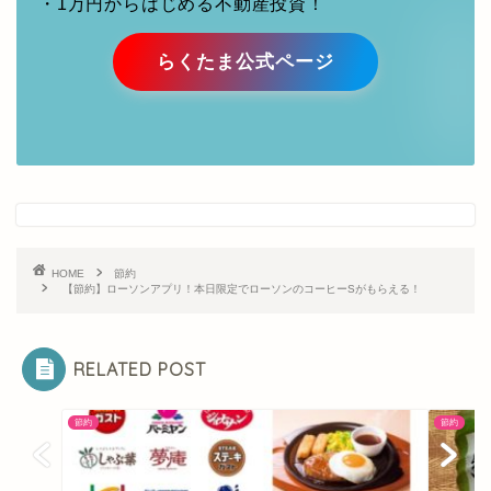
HOME
節約
【節約】ローソンアプリ！本日限定でローソンのコーヒーSがもらえる！
RELATED POST
節約
節約