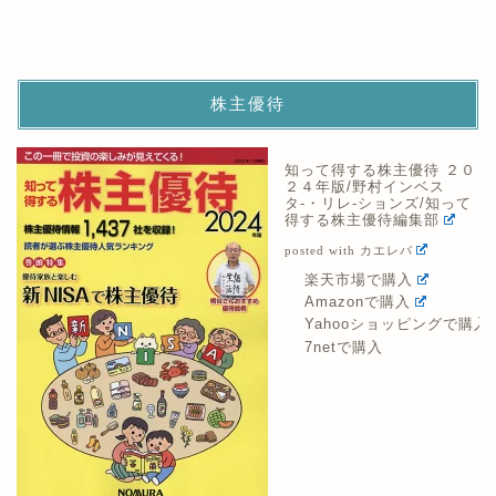
株主優待
知って得する株主優待 ２０
２４年版/野村インベス
タ-・リレ-ションズ/知って
得する株主優待編集部
posted with
カエレバ
楽天市場で購入
Amazonで購入
Yahooショッピングで購入
7netで購入