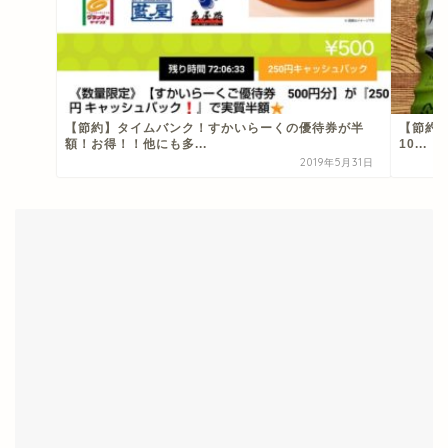
【節約】タイムバンク！すかいらーくの優待券が半
【節約】C
額！お得！！他にも多...
10...
2019年5月31日