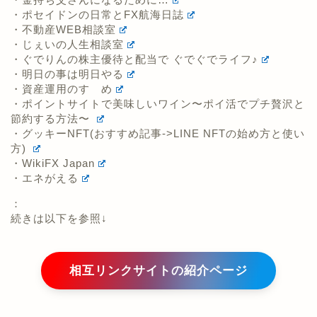
・ポセイドンの日常とFX航海日誌
・不動産WEB相談室
・じぇいの人生相談室
・ぐでりんの株主優待と配当で ぐでぐでライフ♪
・明日の事は明日やる
・資産運用のすゝめ
・ポイントサイトで美味しいワイン〜ポイ活でプチ贅沢と
節約する方法〜
・グッキーNFT(おすすめ記事->LINE NFTの始め方と使い
方)
・WikiFX Japan
・エネがえる
：
続きは以下を参照↓
相互リンクサイトの紹介ページ