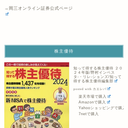
→岡三オンライン証券公式ページ
株主優待
知って得する株主優待 ２０
２４年版/野村インベス
タ-・リレ-ションズ/知って
得する株主優待編集部
posted with
カエレバ
楽天市場で購入
Amazonで購入
Yahooショッピングで購入
7netで購入