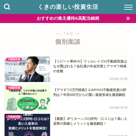
くきの楽しい投資生活
おすすめの株主優待&高配当銘柄
― TAG ―
個別面談
不動産投資
【リピート率80％】ウィルレイズの不動産投資は
なぜ選ばれる？会社員の年金対策とアマギフ特典
の全貌
2026年1月5日
不動産投資
【アマギフ2万円特典】GARYUU不動産投資の評
判は？年収500万からの賢い資産形成を徹底解説
2026年1月3日
不動産投資
【最新】JPリターンズの評判・口コミは？高い入
居率の実績とメリットを徹底解説！