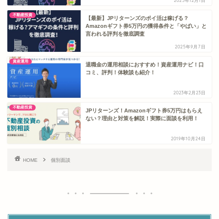
2025年12月1日
不動産投資
【最新】JPリターンズのポイ活は稼げる？
Amazonギフト券5万円の獲得条件と「やばい」と
言われる評判を徹底調査
2025年9月7日
資産運用
退職金の運用相談におすすめ！資産運用ナビ！口
コミ、評判！体験談も紹介！
2023年2月23日
不動産投資
JPリターンズ！Amazonギフト券5万円はもらえ
ない？理由と対策を解説！実際に面談を利用！
2019年10月24日
HOME
個別面談