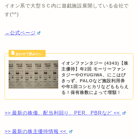
イオン系で大型ＳＣ内に遊戯施設展開している会社で
す(^^)
→公式ページ
イオンファンタジー (4343)【株
主優待】年2回 モーリーファン
タジーやOYUGIWA、にこはぴ
きっず、PALOなど施設利用券
や年1回コシヒカリなどももらえ
る！保有株数によって増額！
>> 最新の株価、配当利回り、PER、PBRなど <<
>> 最新の株主優待情報 <<