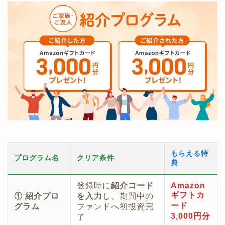
もらえる特
プログラム名
クリア条件
典
登録時に
紹介コード
Amazon
ギフトカ
① 紹介プロ
を入力
し、期間中の
ード
グラム
ファンドへ初投資完
3,000円分
了