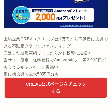
上場企業CREAL(クリアル)は1万円から不動産に投資で
きる不動産クラウドファンディング！
安定した運用実績でほったらかし投資に最適！
当サイト限定！無料登録でAmazonギフト券2,000円が
もらえるキャンペーン実施中！
更に初投資て最大50万円分も！
CREAL公式ページをチェック
する