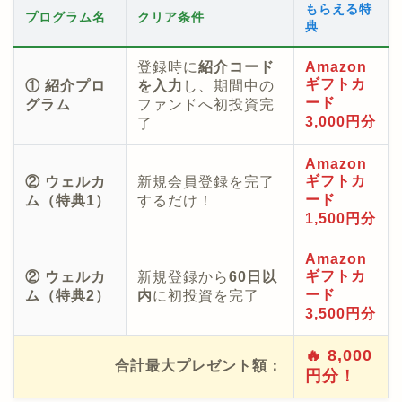
もらえる特
プログラム名
クリア条件
典
登録時に
紹介コード
Amazon
ギフトカ
① 紹介プロ
を入力
し、期間中の
ード
グラム
ファンドへ初投資完
3,000円分
了
Amazon
ギフトカ
② ウェルカ
新規会員登録を完了
ード
ム（特典1）
するだけ！
1,500円分
Amazon
ギフトカ
② ウェルカ
新規登録から
60日以
ード
ム（特典2）
内
に初投資を完了
3,500円分
🔥 8,000
合計最大プレゼント額：
円分！