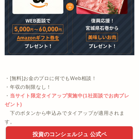
・[無料]お金のプロに何でもWeb相談！
・年収の制限なし！
・
当サイト限定タイアップ実施中(1社面談でお肉プレ
ゼント)
下のボタンから申込みでタイアップが適用されま
す。
投資のコンシェルジュ 公式ペ