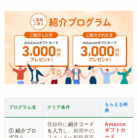
もらえる特
プログラム名
クリア条件
典
登録時に
紹介コード
Amazon
ギフトカ
① 紹介プロ
を入力
し、期間中の
ード
グラム
ファンドへ初投資完