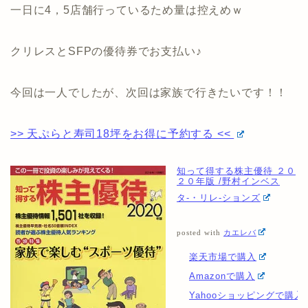
一日に4，5店舗行っているため量は控えめｗ
クリレスとSFPの優待券でお支払い♪
今回は一人でしたが、次回は家族で行きたいです！！
>> 天ぷらと寿司18坪をお得に予約する <<
知って得する株主優待 ２０
２０年版 /野村インベス
タ-・リレ-ションズ
posted with
カエレバ
楽天市場で購入
Amazonで購入
Yahooショッピングで購入