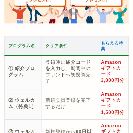
もらえる特
プログラム名
クリア条件
典
登録時に
紹介コード
Amazon
ギフトカ
① 紹介プロ
を入力
し、期間中の
ード
グラム
ファンドへ初投資完
3,000円分
了
Amazon
ギフトカ
② ウェルカ
新規会員登録を完了
ード
ム（特典1）
するだけ！
1,500円分
Amazon
ギフトカ
② ウェルカ
新規登録から
60日以