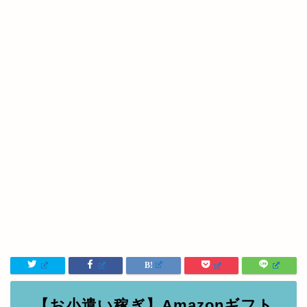
ンシャルプランナー)などの資格も持っています。 ブロ
グで投資の楽しさを伝えられたらと思い発信していま
す。 ダイヤモンドザイなど優待株で雑誌に掲載あり。
宜しくお願いします(^^)