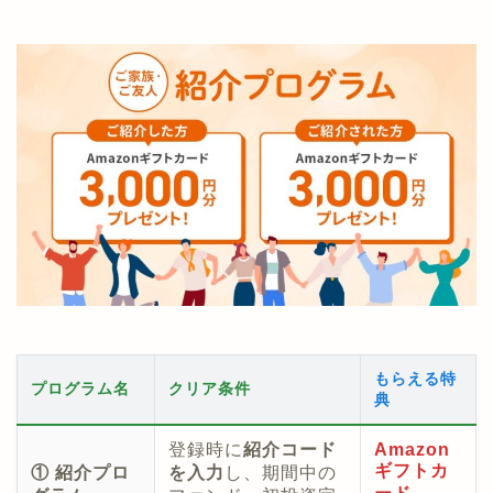
もらえる特
プログラム名
クリア条件
典
登録時に
紹介コード
Amazon
ギフトカ
① 紹介プロ
を入力
し、期間中の