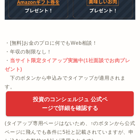
・[無料]お金のプロに何でもWeb相談！
・年収の制限なし！
・
当サイト限定タイアップ実施中(1社面談でお肉プレ
ゼント)
下のボタンから申込みでタイアップが適用されま
す。
投資のコンシェルジュ 公式ペ
ージで詳細を確認する