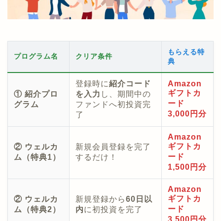
もらえる特
プログラム名
クリア条件
典
登録時に
紹介コード
Amazon
ギフトカ
① 紹介プロ
を入力
し、期間中の
ード
グラム
ファンドへ初投資完
3,000円分
了
Amazon
ギフトカ
② ウェルカ
新規会員登録を完了
ード
ム（特典1）
するだけ！
1,500円分
Amazon
ギフトカ
② ウェルカ
新規登録から
60日以
ード
ム（特典2）
内
に初投資を完了
3,500円分