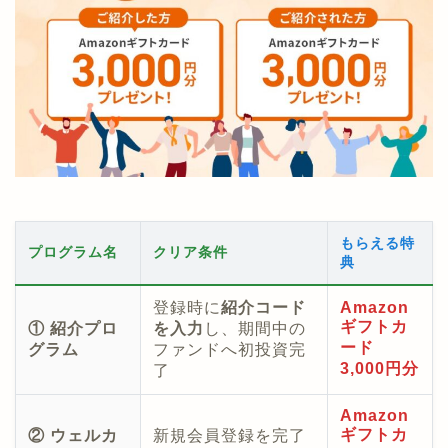
もらえる特
プログラム名
クリア条件
典
登録時に
紹介コード
Amazon
ギフトカ
① 紹介プロ
を入力
し、期間中の
ード
グラム
ファンドへ初投資完
3,000円分
了
Amazon
ギフトカ
② ウェルカ
新規会員登録を完了