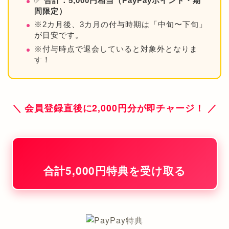
✅
合計：5,000円相当（PayPayポイント・期
間限定）
※2カ月後、3カ月の付与時期は「中旬〜下旬」
が目安です。
※付与時点で退会していると対象外となりま
す！
＼ 会員登録直後に2,000円分が即チャージ！ ／
合計5,000円特典を受け取る