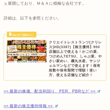
ェ展開しており、Ｍ＆Ａに積極な会社です。
詳細は、以下を参照ください。
クリエイトレストランツ[クリレ
ス]HD(3387)【株主優待】900
店舗以上で使える！かごの屋、
つけめんTETSU、しゃぶ菜、や
さい家めい、磯丸水産、サンジ
ェルマンなどで使えます！保有
枚数や保有期間で増額！使い
方、使える店舗など紹介！
>> 最新の株価、配当利回り、PER、PBRなど <<
>> 最新の株主優待情報 <<