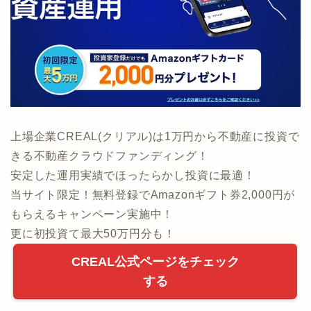
上場企業CREAL(クリアル)は1万円から不動産に投資で
きる不動産クラウドファンディング！
安定した運用実績でほったらかし投資に最適！
当サイト限定！無料登録でAmazonギフト券2,000円が
もらえるキャンペーン実施中！
更に初投資て最大50万円分も！
CREAL公式ページをチェック
する