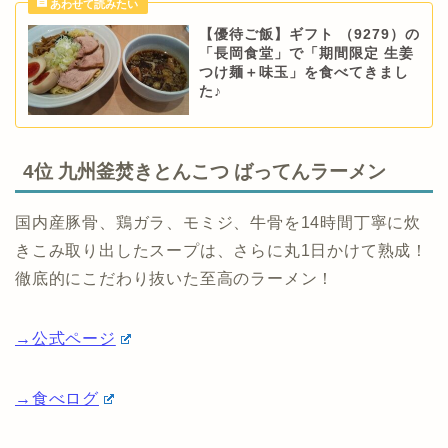
【優待ご飯】ギフト （9279）の
「長岡食堂」で「期間限定 生姜
つけ麺＋味玉」を食べてきまし
た♪
4位 九州釜焚きとんこつ ばってんラーメン
国内産豚骨、鶏ガラ、モミジ、牛骨を14時間丁寧に炊
きこみ取り出したスープは、さらに丸1日かけて熟成！
徹底的にこだわり抜いた至高のラーメン！
→公式ページ
→食べログ