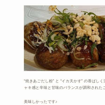
“焼きあごだし粉” と “イカ天かす” の香ば
ャキ感と辛味と甘味のバランスが調和された
美味しかったです♪