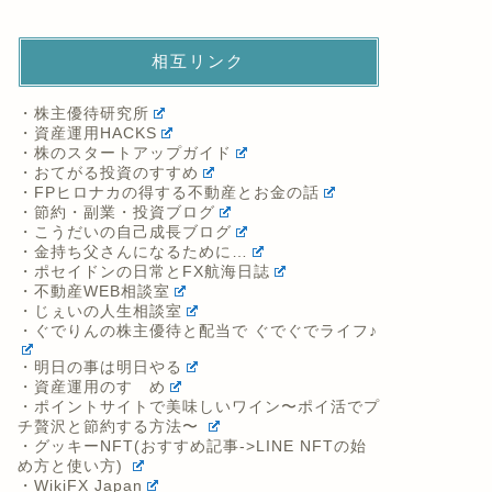
相互リンク
・株主優待研究所
・資産運用HACKS
・株のスタートアップガイド
・おてがる投資のすすめ
・FPヒロナカの得する不動産とお金の話
・節約・副業・投資ブログ
・こうだいの自己成長ブログ
・金持ち父さんになるために…
・ポセイドンの日常とFX航海日誌
・不動産WEB相談室
・じぇいの人生相談室
・ぐでりんの株主優待と配当で ぐでぐでライフ♪
・明日の事は明日やる
・資産運用のすゝめ
・ポイントサイトで美味しいワイン〜ポイ活でプ
チ贅沢と節約する方法〜
・グッキーNFT(おすすめ記事->LINE NFTの始
め方と使い方)
・WikiFX Japan