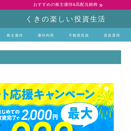
おすすめの株主優待&高配当銘柄
くきの楽しい投資生活
株主優待
優待利用
不動産投資
資産運用