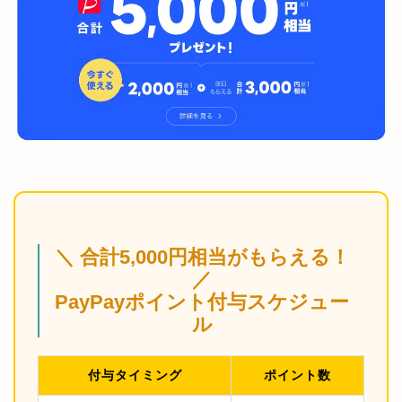
＼ 合計5,000円相当がもらえる！
／
PayPayポイント付与スケジュー
ル
付与タイミング
ポイント数