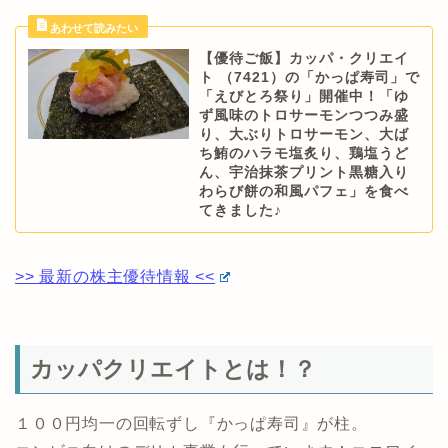
【優待ご飯】カッパ・クリエイ
ト （7421）の「かっぱ寿司」で
「えびとろ祭り」開催中！「ゆ
ず風味のトロサーモンつつみ盛
り、大ぶりトロサーモン、大ば
ち鮪のハラモ塩炙り、鶏塩うど
ん、宇治抹茶プリント黒糖入り
わらび餅の和風パフェ」を食べ
てきました♪
>> 最新の株主優待情報 <<
カッパクリエイトとは！？
１００円均一の回転ずし『かっぱ寿司』が柱。