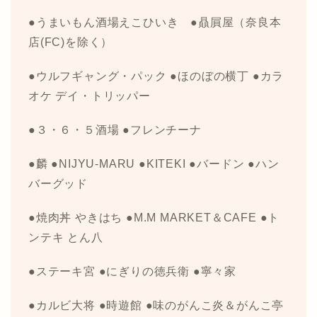
●うまいもん酒場えこひいき ●贔屓屋（奈良本
店(FC)を除く）
●ウルフギャング・パック ●ほのぼの横丁 ●カラ
オケ デイ・トリッパー
●３・６・５酒場 ●フレンチーナ
●麟 ●NIJYU-MARU ●KITEKI ●バードン ●ハン
バーグッド
●焼肉丼 やきはち ●M.M MARKET＆CAFE ●ト
ンテキ とん八
●ステーキ宮 ●にぎりの徳兵衛 ●寧々家
●カルビ大将 ●時遊館 ●味のがんこ炎＆がんこ亭