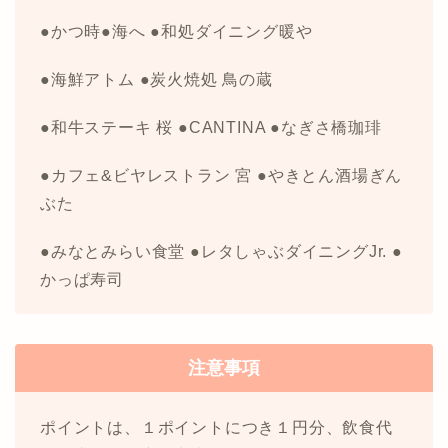
●かつ時●海へ ●和処ダイニング暖や
●海鮮アトム ●炭火焼処 鳥の蔵
●和牛ステーキ 桜 ●CANTINA ●なぎさ橋珈琲
●カフェ&ビヤレストラン 宮 ●やきとん酒場ぎん
ぶた
●みなとみらい食堂 ●レタしゃぶダイニングJr. ●
かっぱ寿司
注意事項
ポイントは、１ポイントにつき１円分、飲食代