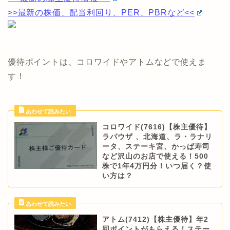
>>最新の株価、配当利回り、PER、PBRなど<<
優待ポイントは、コロワイドやアトムなどで使えま
す！
コロワイド(7616)【株主優待】
ラパウザ 、北海道、ラ・ラナリ
ータ、ステーキ宮、かっぱ寿司
など沢山のお店で使える！500
株で1年4万円分！いつ届く？使
い方は？
アトム(7412)【株主優待】年2
回ポイントがもらえる！ステー