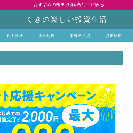
おすすめの株主優待&高配当銘柄
くきの楽しい投資生活
株主優待
優待利用
不動産投資
資産運用