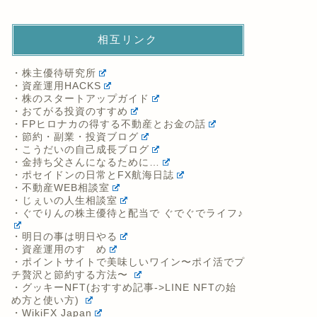
相互リンク
・株主優待研究所
・資産運用HACKS
・株のスタートアップガイド
・おてがる投資のすすめ
・FPヒロナカの得する不動産とお金の話
・節約・副業・投資ブログ
・こうだいの自己成長ブログ
・金持ち父さんになるために…
・ポセイドンの日常とFX航海日誌
・不動産WEB相談室
・じぇいの人生相談室
・ぐでりんの株主優待と配当で ぐでぐでライフ♪
・明日の事は明日やる
・資産運用のすゝめ
・ポイントサイトで美味しいワイン〜ポイ活でプ
チ贅沢と節約する方法〜
・グッキーNFT(おすすめ記事->LINE NFTの始
め方と使い方)
・WikiFX Japan