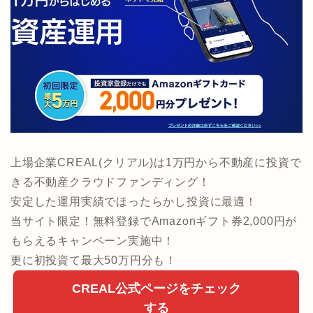
上場企業CREAL(クリアル)は1万円から不動産に投資で
きる不動産クラウドファンディング！
安定した運用実績でほったらかし投資に最適！
当サイト限定！無料登録でAmazonギフト券2,000円が
もらえるキャンペーン実施中！
更に初投資て最大50万円分も！
CREAL公式ページをチェック
する