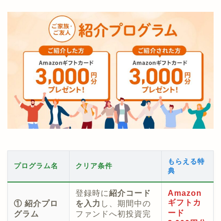
もらえる特
プログラム名
クリア条件
典
登録時に
紹介コード
Amazon
ギフトカ
① 紹介プロ
を入力
し、期間中の
ード
グラム
ファンドへ初投資完