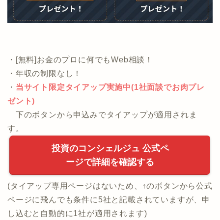
・[無料]お金のプロに何でもWeb相談！
・年収の制限なし！
・
当サイト限定タイアップ実施中(1社面談でお肉プレ
ゼント)
下のボタンから申込みでタイアップが適用されま
す。
投資のコンシェルジュ 公式ペ
ージで詳細を確認する
(タイアップ専用ページはないため、↑のボタンから公式
ページに飛んでも条件に5社と記載されていますが、申
し込むと自動的に1社が適用されます)